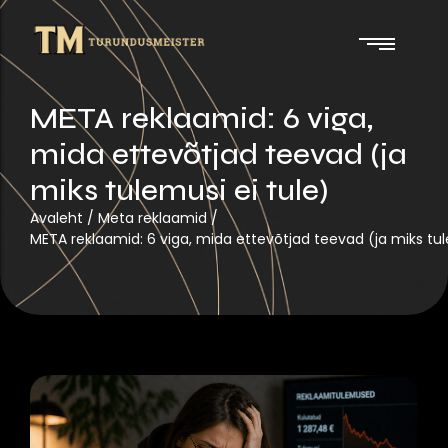
META reklaamid: 6 viga,
mida ettevõtjad teevad (ja
miks tulemusi ei tule)
Avaleht
/
Meta reklaamid
/
META reklaamid: 6 viga, mida ettevõtjad teevad (ja miks tul