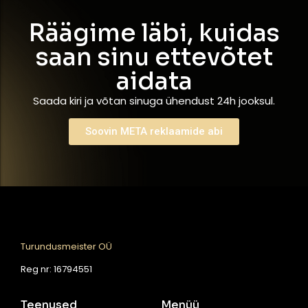
Räägime läbi, kuidas
saan sinu ettevõtet
aidata
Saada kiri ja võtan sinuga ühendust 24h jooksul.
Soovin META reklaamide abi
Turundusmeister OÜ
Reg nr: 16794551
Teenused
Menüü