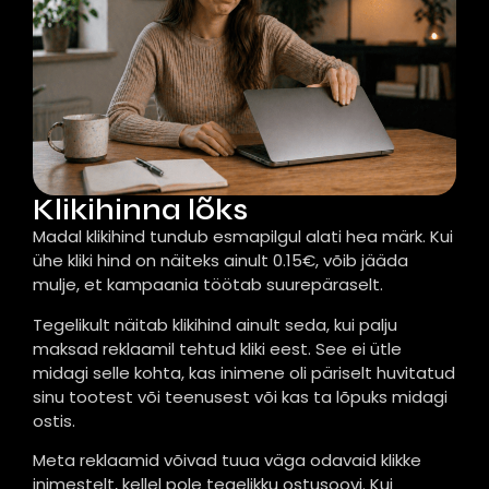
Klikihinna lõks
Madal klikihind tundub esmapilgul alati hea märk. Kui
ühe kliki hind on näiteks ainult 0.15€, võib jääda
mulje, et kampaania töötab suurepäraselt.
Tegelikult näitab klikihind ainult seda, kui palju
maksad reklaamil tehtud kliki eest. See ei ütle
midagi selle kohta, kas inimene oli päriselt huvitatud
sinu tootest või teenusest või kas ta lõpuks midagi
ostis.
Meta reklaamid võivad tuua väga odavaid klikke
inimestelt, kellel pole tegelikku ostusoovi. Kui