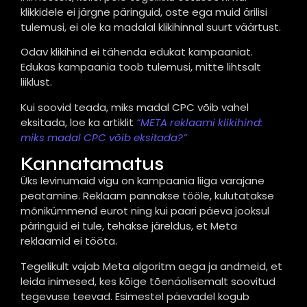
klikkidele ei järgne päringuid, oste ega muid ärilisi
tulemusi, ei ole ka madalal klikihinnal suurt väärtust.
Odav klikihind ei tähenda edukat kampaaniat.
Edukas kampaania toob tulemusi, mitte lihtsalt
liiklust.
Kui soovid teada, miks madal CPC võib vahel
eksitada, loe ka artiklit
“META reklaami klikihind:
miks madal CPC võib eksitada?”
Kannatamatus
Üks levinumaid vigu on kampaania liiga varajane
peatamine. Reklaam pannakse tööle, kulutatakse
mõnikümmend eurot ning kui paari päeva jooksul
päringuid ei tule, tehakse järeldus, et Meta
reklaamid ei tööta.
Tegelikult vajab Meta algoritm aega ja andmeid, et
leida inimesed, kes kõige tõenäolisemalt soovitud
tegevuse teevad. Esimestel päevadel kogub