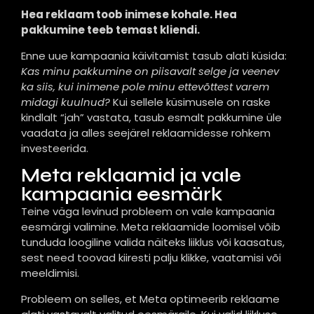
Hea reklaam toob inimese kohale. Hea
pakkumine teeb temast kliendi.
Enne uue kampaania käivitamist tasub alati küsida:
Kas minu pakkumine on piisavalt selge ja veenev
ka siis, kui inimene pole minu ettevõttest varem
midagi kuulnud?
Kui sellele küsimusele on raske
kindlalt “jah” vastata, tasub esmalt pakkumine üle
vaadata ja alles seejärel reklaamidesse rohkem
investeerida.
Meta reklaamid ja vale
kampaania eesmärk
Teine väga levinud probleem on vale kampaania
eesmärgi valimine. Meta reklaamide loomisel võib
tunduda loogiline valida näiteks liiklus või kaasatus,
sest need toovad kiiresti palju klikke, vaatamisi või
meeldimisi.
Probleem on selles, et Meta optimeerib reklaame