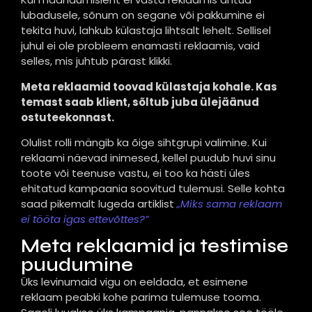
lubadusele, sõnum on segane või pakkumine ei
tekita huvi, lahkub külastaja lihtsalt lehelt. Sellisel
juhul ei ole probleem enamasti reklaamis, vaid
selles, mis juhtub pärast klikki.
Meta reklaamid toovad külastaja kohale. Kas
temast saab klient, sõltub juba ülejäänud
ostuteekonnast.
Olulist rolli mängib ka õige sihtgrupi valimine. Kui
reklaami näevad inimesed, kellel puudub huvi sinu
toote või teenuse vastu, ei too ka hästi üles
ehitatud kampaania soovitud tulemusi. Selle kohta
saad pikemalt lugeda artiklist
„Miks sama reklaam
ei tööta igas ettevõttes?”
Meta reklaamid ja testimise
puudumine
Üks levinumaid vigu on eeldada, et esimene
reklaam peabki kohe parima tulemuse tooma.