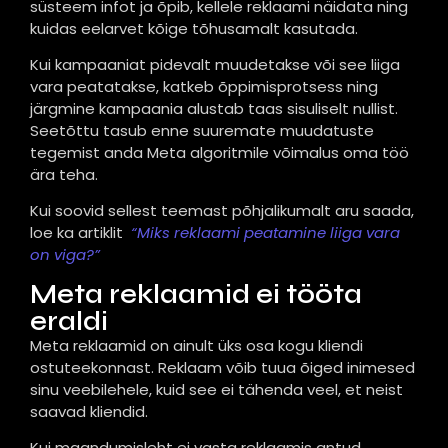
süsteem infot ja õpib, kellele reklaami näidata ning
kuidas eelarvet kõige tõhusamalt kasutada.
Kui kampaaniat pidevalt muudetakse või see liiga
vara peatatakse, katkeb õppimisprotsess ning
järgmine kampaania alustab taas sisuliselt nullist.
Seetõttu tasub enne suuremate muudatuste
tegemist anda Meta algoritmile võimalus oma töö
ära teha.
Kui soovid sellest teemast põhjalikumalt aru saada,
loe ka artiklit
“Miks reklaami peatamine liiga vara
on viga?”
Meta reklaamid ei tööta
eraldi
Meta reklaamid on ainult üks osa kogu kliendi
ostuteekonnast. Reklaam võib tuua õiged inimesed
sinu veebilehele, kuid see ei tähenda veel, et neist
saavad kliendid.
Kui maandumisleht ei vasta reklaamis antud