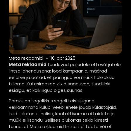
Meta reklaamid
16. apr 2025
-
Meta reklaamid
tunduvad paljudele ettevõtjatele
lihtsa lahendusena: lood kampaania, määrad
eelarve ja ootad, et päringud või müük hakkaksid
tulema. Kui esimesed klikid saabuvad, tundubki
esialgu, et kõik liigub õiges suunas.
Paraku on tegelikkus sageli teistsugune.
Reklaamiraha kulub, veebilehele jõuab külastajaid,
kuid telefon ei helise, kontaktivorme ei täideta ja
müüki ei lisandu. Sellises olukorras tekib kiiresti
tunne, et Meta reklaamid lihtsalt ei tööta või et