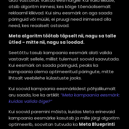
alati vastavalt valitud eesmärgile. Kui valid liikluse,
otsib algoritm inimesi, kes kõige tõenäolisemalt
reklaamil klikivad. Kui sinu eesmärk on aga saada
päringuid või müüki, ei pruugi need inimesed olla
need, kes reaalselt ostavad.
Meta algoritm töötab täpselt nii, nagu sa talle
ütled – mitte nii, nagu sa loodad.
Seetõttu tasub kampaania eesmärk alati valida
vastavalt sellele, millist tulemust soovid saavutada.
Kui eesmärk on saada päringuid, peaks ka
kampaania olema optimeeritud päringute, mitte
lihtsalt veebilehe külastuste jaoks.
Kui soovid kampaania eesmärkidest põhjalikumalt
aru saada, loe ka artiklit
“Meta kampaania eesmärk:
kuidas valida õige?”
Kui soovid paremini mõista, kuidas Meta erinevaid
kampaania eesmärke kasutab ja mille järgi algoritm
optimeerib, soovitan tutvuda ka
Meta Blueprinti