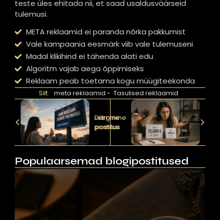
teste üles ehitada nii, et saad usaldusväärseid
tulemusi.
META reklaamid ei paranda nõrka pakkumist
Vale kampaania eesmärk viib vale tulemuseni
Madal klikihind ei tähenda alati edu
Algoritm vajab aega õppimiseks
Reklaam peab toetama kogu müügiteekonda
Silt:
meta reklaamid
-
Tasulised reklaamid
Eelmine
Järgmine
postitus
postitus
Populaarsemad blogipostitused