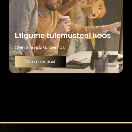
Liigume tulemusteni koos
Olen Sinu jaoks olemas
Võta ühendust