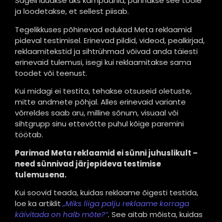
Sageli luuakse üks kampaania, pannakse see tööle
ja loodetakse, et sellest piisab.
Tegelikkuses põhinevad edukad Meta reklaamid
pideval testimisel. Erinevad pildid, videod, pealkirjad,
reklaamitekstid ja sihtrühmad võivad anda täiesti
erinevaid tulemusi, isegi kui reklaamitakse sama
toodet või teenust.
Kui midagi ei testita, tehakse otsuseid oletuste,
mitte andmete põhjal. Alles erinevaid variante
võrreldes saab aru, milline sõnum, visuaal või
sihtgrupp sinu ettevõtte puhul kõige paremini
töötab.
Parimad Meta reklaamid ei sünni juhuslikult –
need sünnivad järjepideva testimise
tulemusena.
Kui soovid teada, kuidas reklaame õigesti testida,
loe ka artiklit
„Miks liiga palju reklaame korraga
käivitada on halb mõte?”
.
See aitab mõista, kuidas