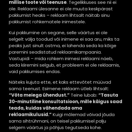
millise toote või teenuse
. Tegelikkuses see nii ei
ole. Reklaami ülesanne ei ole muuta keskpärast
pakkumist heaks – reklaam lihtsalt näitab sinu
pakkumist rohkematele inimestele.
Kui pakkumine on segane, selle väärtus ei ole
selgelt välja toodud või inimene ei saa aru, miks ta
peaks just sinult ostma, ei lahenda seda ka kõige
paremini seadistatud reklaamikampaania.
Vastupidi – mida rohkem inimesi reklaami näeb,
seda kiiremini selgub, et probleem ei ole reklaamis,
vaid pakkumises endas.
Näiteks kujuta ette, et kaks ettevõtet müüvad
sama teenust. Esimene reklaam ütleb lihtsalt:
“Võta meiega ühendust.”
Teine lubab:
“Tasuta
30-minutiline konsultatsioon, mille käigus saad
teada, kuidas vähendada oma
reklaamikulusid.”
Kuigi mõlemad võivad jõuda
sama sihtrühmani, on teisel pakkumisel palju
selgem väärtus ja põhjus tegutseda kohe.