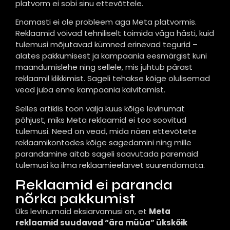
platvorm ei sobi sinu ettevõttele.
Enamasti ei ole probleem aga Meta platvormis.
Reklaamid võivad tehniliselt toimida väga hästi, kuid
tulemusi mõjutavad kümned erinevad tegurid –
alates pakkumisest ja kampaania eesmärgist kuni
maandumislehe ning sellele, mis juhtub pärast
reklaamil klikkimist. Sageli tehakse kõige olulisemad
vead juba enne kampaania käivitamist.
Selles artiklis toon välja kuus kõige levinumat
põhjust, miks Meta reklaamid ei too soovitud
tulemusi. Need on vead, mida näen ettevõtete
reklaamikontodes kõige sagedamini ning mille
parandamine aitab sageli saavutada paremaid
tulemusi ka ilma reklaamieelarvet suurendamata.
Reklaamid ei paranda
nõrka pakkumist
Üks levinumaid eksiarvamusi on, et
Meta
reklaamid suudavad “ära müüa” ükskõik